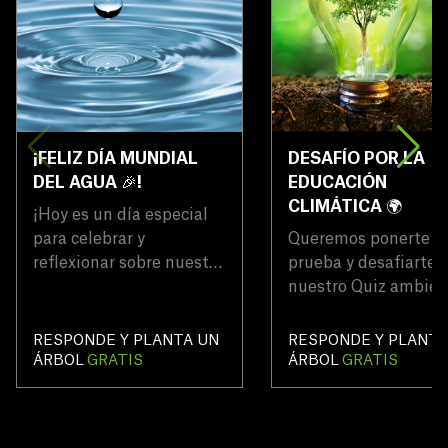
¡FELIZ DÍA MUNDIAL
DESAFÍO POR LA
DEL AGUA 🎉!
EDUCACIÓN
CLIMÁTICA 🌍
¡Hoy es un día especial
para celebrar y
Queremos ponerte a
reflexionar sobre nuestro
prueba y desafiarte 
recurso más preciado: el
nuestro Quiz ambien
agua! 💧 Desde la ducha
🌍Descubre cuánto s
matutina hasta la
sobre los temas que
RESPONDE Y PLANTA UN
RESPONDE Y PLANTA
infusión antes de ir a
caliente tienen a nu
ÁRBOL
GRATIS
ÁRBOL
GRATIS
dormir, el agua está en el
planeta. Al responder,
centro de nuestras vidas.
plantarás un árbol
Pero, ¿realmente nos
GRATIS como