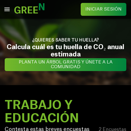
N
GREE
INICIAR SESIÓN
¿QUIERES SABER TU HUELLA?
Calcula cuál es tu huella de CO₂ anual
estimada
PLANTA UN ÁRBOL GRATIS Y ÚNETE A LA
COMUNIDAD
TRABAJO Y 
EDUCACIÓN
Contesta estas breves encuestas 
2
Encuestas