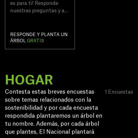
es para ti! Responde
nuestras preguntas y al
final podrás contribuir
plantando un árbol
completamente gratis.
RESPONDE Y PLANTA UN
🌳✈️
ÁRBOL
GRATIS
HOGAR
Contesta estas breves encuestas 
1
Encuestas
sobre temas relacionados con la 
sostenibilidad y por cada encuesta 
respondida plantaremos un árbol en 
tu nombre. Además, por cada árbol 
que plantes, El Nacional plantará 