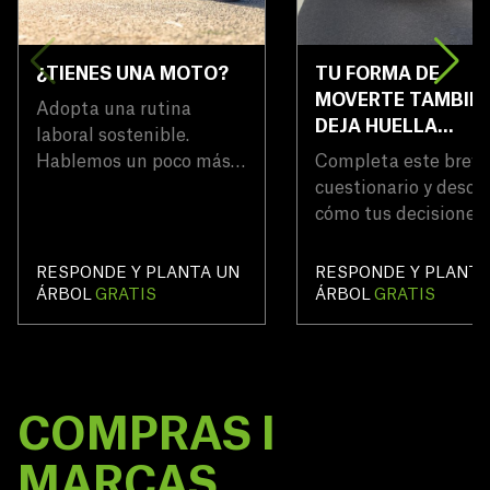
¿TIENES UNA MOTO?
TU FORMA DE
MOVERTE TAMBIÉ
Adopta una rutina
DEJA HUELLA…
laboral sostenible.
Hablemos un poco más
Completa este breve
sobre ello, sobre cómo la
cuestionario y descu
usas y sobre lo que
cómo tus decisiones
significa para tu perfil de
movilidad impactan 
sostenibilidad con
clima. Por cada
RESPONDE Y PLANTA UN
RESPONDE Y PLANTA
posibilidades remotas.
participación, plant
ÁRBOL
GRATIS
ÁRBOL
GRATIS
un árbol 🌳.
COMPRAS I 
MARCAS