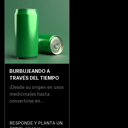
BURBUJEANDO A
TRAVÉS DEL TIEMPO
¡Desde su origen en usos
medicinales hasta
convertirse en
auténticos emblemas de
la cultura pop, los
refrescos han vivido un
RESPONDE Y PLANTA UN