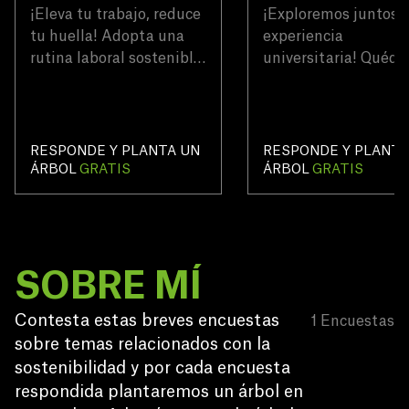
¡Eleva tu trabajo, reduce
¡Exploremos juntos 
tu huella! Adopta una
experiencia
rutina laboral sostenible
universitaria! Quéda
con posibilidades
hasta el final y tend
remotas.
la oportunidad de
plantar un árbol grat
RESPONDE Y PLANTA UN
RESPONDE Y PLANTA
ÁRBOL
GRATIS
ÁRBOL
GRATIS
SOBRE MÍ
Contesta estas breves encuestas 
1
Encuestas
sobre temas relacionados con la 
sostenibilidad y por cada encuesta 
respondida plantaremos un árbol en 