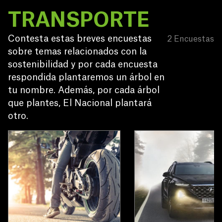
detenemos a pensar en
agradecimiento. 🌳
TRANSPORTE
su valor y la necesidad
de conservarla? 🤔
Contesta estas breves encuestas 
¡Únete a nosotros
2
Encuestas
sobre temas relacionados con la 
mientras reflexionamos
sobre su importancia y
sostenibilidad y por cada encuesta 
planta un árbol al acabar
respondida plantaremos un árbol en 
para contribuir a
tu nombre. Además, por cada árbol 
preservar este valioso
que plantes, El Nacional plantará 
recurso! 🌳
otro.