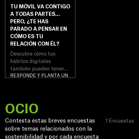
TU MÓVIL VA CONTIGO
A TODAS PARTES...
PERO, ¿TE HAS
PARADO A PENSAR EN
CÓMO ES TU
RELACIÓN CON ÉL?
Descubre cómo tus
hábitos digitales
también pueden tener
RESPONDE Y PLANTA UN
un impacto positivo.
ÁRBOL
GRATIS
OCIO
Contesta estas breves encuestas 
1
Encuestas
sobre temas relacionados con la 
sostenibilidad y por cada encuesta 