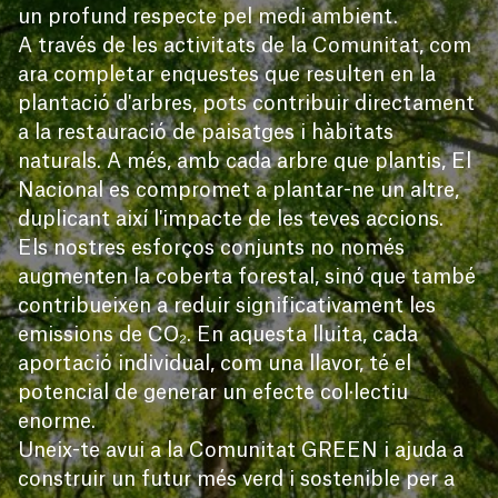
un profund respecte pel medi ambient.
A través de les activitats de la Comunitat, com
ara completar enquestes que resulten en la
plantació d'arbres, pots contribuir directament
a la restauració de paisatges i hàbitats
naturals. A més, amb cada arbre que plantis, El
Nacional es compromet a plantar-ne un altre,
duplicant així l'impacte de les teves accions.
Els nostres esforços conjunts no només
augmenten la coberta forestal, sinó que també
contribueixen a reduir significativament les
emissions de CO₂. En aquesta lluita, cada
aportació individual, com una llavor, té el
potencial de generar un efecte col·lectiu
enorme.
Uneix-te avui a la Comunitat GREEN i ajuda a
construir un futur més verd i sostenible per a